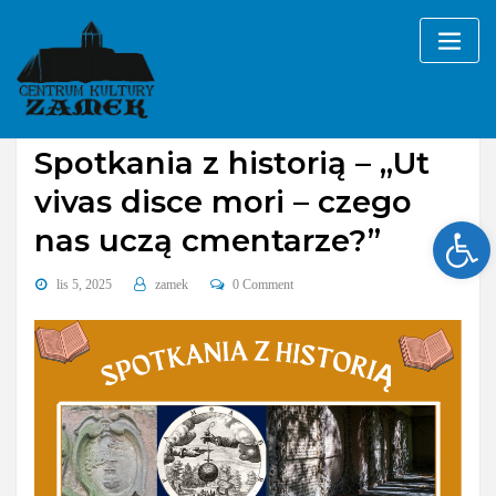
Skip
to
content
Bez kategorii
Spotkania z historią – „Ut
vivas disce mori – czego
Ope
nas uczą cmentarze?”
lis 5, 2025
zamek
0 Comment