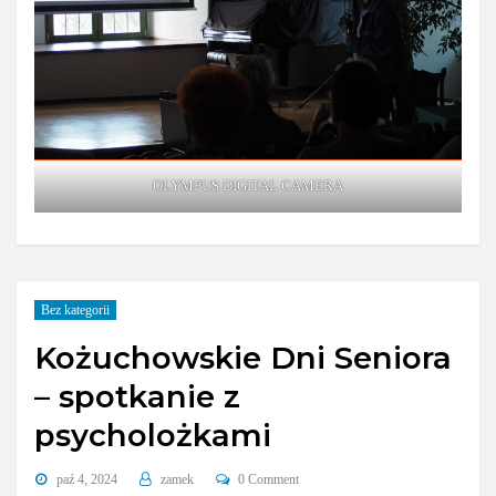
OLYMPUS DIGITAL CAMERA
Bez kategorii
Kożuchowskie Dni Seniora
– spotkanie z
psycholożkami
paź 4, 2024
zamek
0 Comment