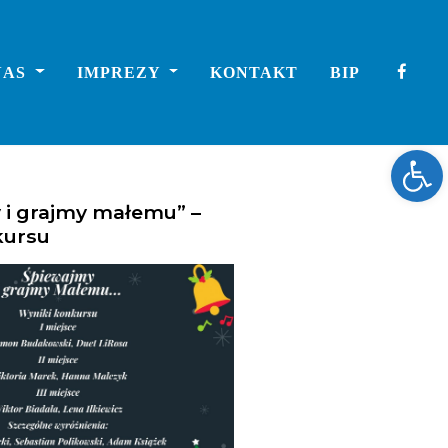
NAS
IMPREZY
KONTAKT
BIP
Ope
 i grajmy małemu” –
kursu