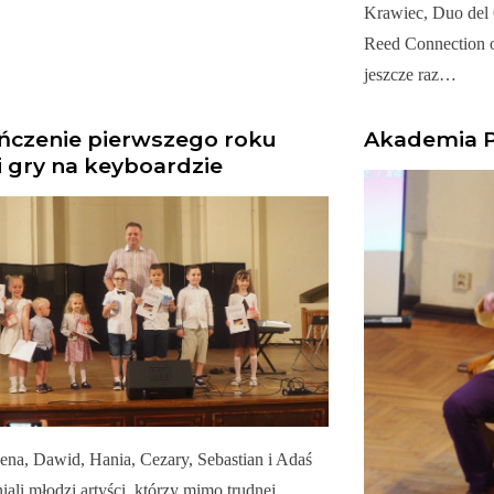
Krawiec, Duo del 
Reed Connection o
jeszcze raz…
ńczenie pierwszego roku
Akademia P
 gry na keyboardzie
ena, Dawid, Hania, Cezary, Sebastian i Adaś
iali młodzi artyści, którzy mimo trudnej