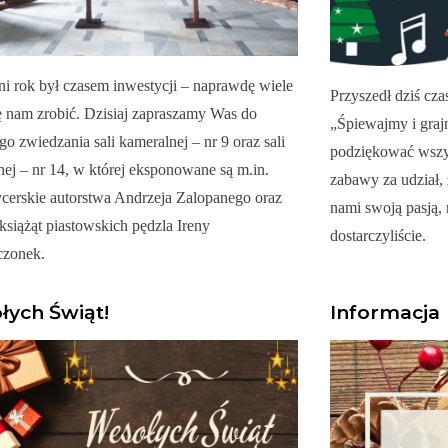
i rok był czasem inwestycji – naprawdę wiele
Przyszedł dziś cza
ę nam zrobić. Dzisiaj zapraszamy Was do
„Śpiewajmy i gra
o zwiedzania sali kameralnej – nr 9 oraz sali
podziękować wszy
nej – nr 14, w której eksponowane są m.in.
zabawy za udział, 
ycerskie autorstwa Andrzeja Zalopanego oraz
nami swoją pasją, 
 książąt piastowskich pędzla Ireny
dostarczyliście.
czonek.
łych Świąt!
Informacja