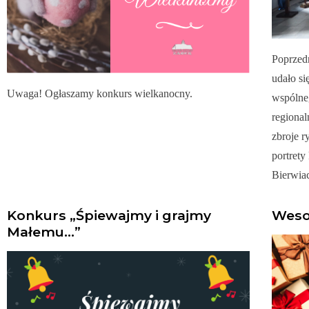
Poprzedn
udało si
Uwaga! Ogłaszamy konkurs wielkanocny.
wspólneg
regional
zbroje r
portrety
Bierwia
Konkurs „Śpiewajmy i grajmy
Weso
Małemu…”