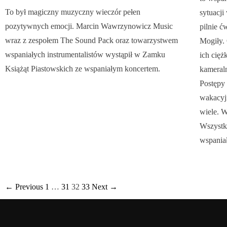
To był magiczny muzyczny wieczór pełen
sytuacji
pozytywnych emocji. Marcin Wawrzynowicz Music
pilnie ć
wraz z zespołem The Sound Pack oraz towarzystwem
Mogiły. 
wspaniałych instrumentalistów wystąpił w Zamku
ich cięż
Książąt Piastowskich ze wspaniałym koncertem.
kameral
Postępy 
wakacyj
wiele. W
Wszystk
wspania
← Previous
1
…
31
32
33
Next →