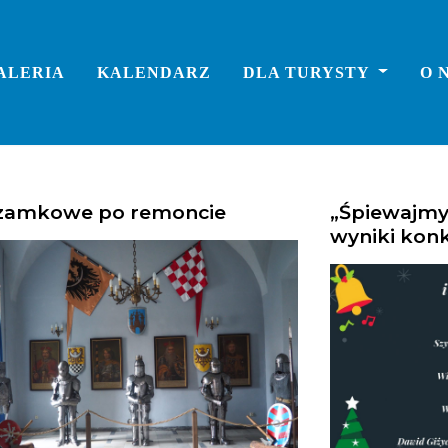
ALERIA
KALENDARZ
DLA TURYSTY
O 
 zamkowe po remoncie
„Śpiewajmy
wyniki kon