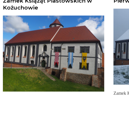
Zamek Książąt Piastowskich w
Pierw
Kożuchowie
Zamek K