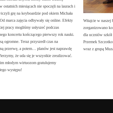
 w ostatnich miesiącach nie spoczęli na laurach i
wiczyli grę na keyboardzie pod okiem Michała
Od marca zajęcia odbywały się online. Efekty
Witajcie w nasze
kiej pracy mogliśmy usłyszeć podczas
zorganizowano ko
nego koncertu kończącego pierwszy rok nauki.
dla uczniów szkół
są ogromne. Teraz przyszedł czas na
Przemek Szczotko
ną przerwę, a potem… planów jest naprawdę
wraz z grupą Muza
ierzymy, że uda się je wszystkie zrealizować.
im młodym wirtuozom gratulujemy
łego występu!