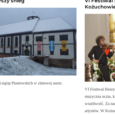
szy śnieg
VI Festiwa
Kożuchowi
siążąt Piastowskich w zimowej aurze.
VI Festiwal Henry
muzyczna uczta, kt
wrażliwość. Za na
artystów. W Kożu