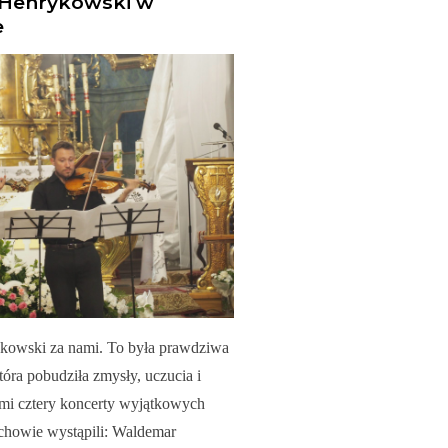
l Henrykowski w
e
kowski za nami. To była prawdziwa
óra pobudziła zmysły, uczucia i
mi cztery koncerty wyjątkowych
chowie wystąpili: Waldemar