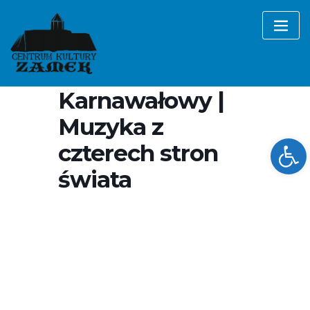
Skip
to
content
Operowy
Koncert
Karnawałowy |
Muzyka z
Ope
czterech stron
świata