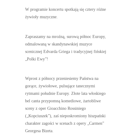
W programie koncertu spotkają się cztery różne
żywioły muzyczne.
Zapraszamy na mroźną, surową północ Europy,
odmalowaną w skandynawskiej muzyce
scenicznej Edvarda Griega i tradycyjnej fińskiej
„Polki Ewy”!
Wprost z północy przeniesiemy Państwa na
gorące, żywiołowe, pulsujące tanecznymi
rytmami południe Europy. Złote lata włoskiego
bel canta przypomną komediowe, żartobliwe
sceny z oper Gioacchino Rossiniego
(„Kopciuszek”), zaś nieposkromiony hiszpański
charakter zagości w scenach z opery „Carmen”
Georgesa Bizeta.