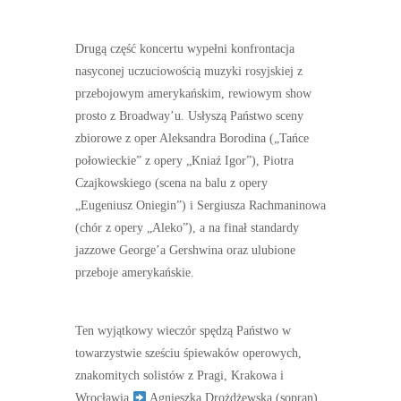
Drugą część koncertu wypełni konfrontacja
nasyconej uczuciowością muzyki rosyjskiej z
przebojowym amerykańskim, rewiowym show
prosto z Broadway’u. Usłyszą Państwo sceny
zbiorowe z oper Aleksandra Borodina („Tańce
połowieckie” z opery „Kniaź Igor”), Piotra
Czajkowskiego (scena na balu z opery
„Eugeniusz Oniegin”) i Sergiusza Rachmaninowa
(chór z opery „Aleko”), a na finał standardy
jazzowe George’a Gershwina oraz ulubione
przeboje amerykańskie.
Ten wyjątkowy wieczór spędzą Państwo w
towarzystwie sześciu śpiewaków operowych,
znakomitych solistów z Pragi, Krakowa i
Wrocławia
Agnieszka Drożdżewska (sopran),