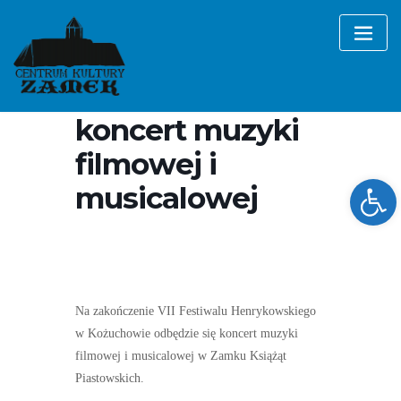
Skip
to
content
VII Festiwal
Henrykowski –
koncert muzyki
filmowej i
Ope
musicalowej
Na zakończenie VII Festiwalu Henrykowskiego
w Kożuchowie odbędzie się koncert muzyki
filmowej i musicalowej w Zamku Książąt
Piastowskich.