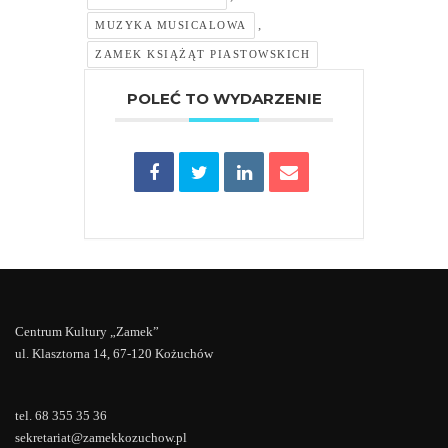
,
MUZYKA MUSICALOWA
ZAMEK KSIĄŻĄT PIASTOWSKICH
POLEĆ TO WYDARZENIE
Centrum Kultury „Zamek”
ul. Klasztorna 14, 67-120 Kożuchów
tel. 68 355 35 36
sekretariat@zamekkozuchow.pl