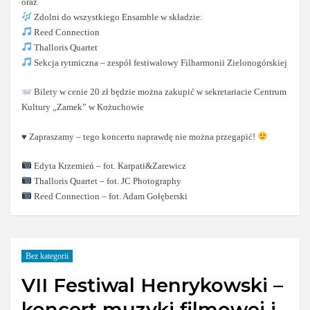
oraz
Zdolni do wszystkiego Ensamble w składzie:
Reed Connection
Thalloris Quartet
Sekcja rytmiczna – zespół festiwalowy Filharmonii Zielonogórskiej
Bilety w cenie 20 zł będzie można zakupić w sekretariacie Centrum
Kultury „Zamek” w Kożuchowie
♥️
Zapraszamy – tego koncertu naprawdę nie można przegapić!
Edyta Krzemień – fot. Karpati&Zarewicz
Thalloris Quartet – fot. JC Photography
Reed Connection – fot. Adam Gołęberski
Bez kategorii
VII Festiwal Henrykowski –
koncert muzyki filmowej i