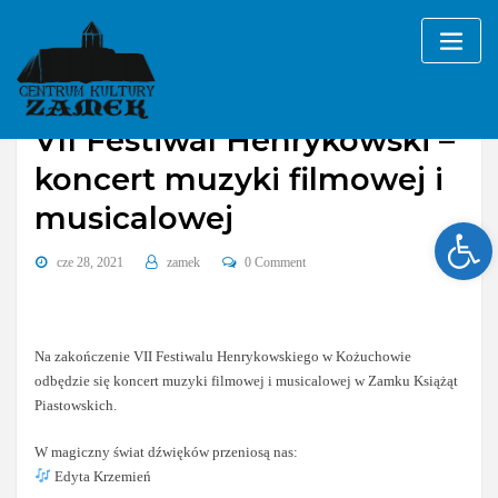
Skip
to
content
VII Festiwal Henrykowski –
koncert muzyki filmowej i
musicalowej
Ope
cze 28, 2021
zamek
0 Comment
Na zakończenie VII Festiwalu Henrykowskiego w Kożuchowie
odbędzie się koncert muzyki filmowej i musicalowej w Zamku Książąt
Piastowskich.
W magiczny świat dźwięków przeniosą nas:
Edyta Krzemień