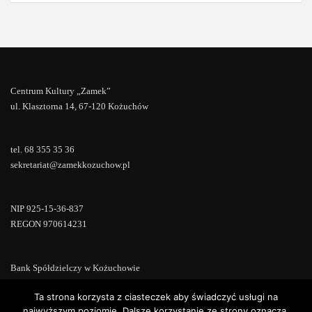
Centrum Kultury „Zamek”
ul. Klasztorna 14, 67-120 Kożuchów
tel. 68 355 35 36
sekretariat@zamekkozuchow.pl
NIP 925-15-36-837
REGON 970614231
Bank Spółdzielczy w Kożuchowie
18 9673 0007 0000 0000 0433 0007
Ta strona korzysta z ciasteczek aby świadczyć usługi na
najwyższym poziomie. Dalsze korzystanie ze strony oznacza,