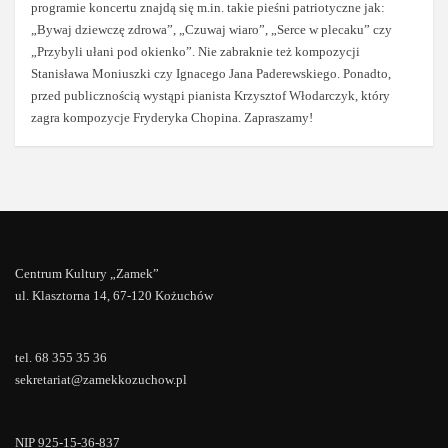
programie koncertu znajdą się m.in. takie pieśni patriotyczne jak:
„Bywaj dziewczę zdrowa”, „Czuwaj wiaro”, „Serce w plecaku” czy
„Przybyli ułani pod okienko”. Nie zabraknie też kompozycji
Stanisława Moniuszki czy Ignacego Jana Paderewskiego. Ponadto,
przed publicznością wystąpi pianista Krzysztof Włodarczyk, który
zagra kompozycje Fryderyka Chopina. Zapraszamy!
Centrum Kultury „Zamek”
ul. Klasztorna 14, 67-120 Kożuchów
tel. 68 355 35 36
sekretariat@zamekkozuchow.pl
NIP 925-15-36-837