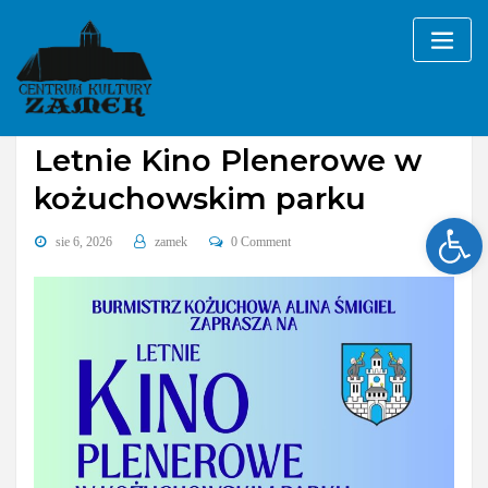
Skip
to
content
Bez kategorii
Letnie Kino Plenerowe w
kożuchowskim parku
Ope
sie 6, 2026
zamek
0 Comment