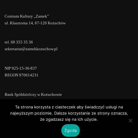
Centrum Kultury „Zamek”
ul. Klasztorna 14, 67-120 Kożuchów
tel. 68 355 35 36
sekretariat@zamekkozuchow.pl
NIP 925-15-36-837
REGON 970614231
Bank Spółdzielczy w Kożuchowie
18 9673 0007 0000 0000 0433 0007
Ta strona korzysta z ciasteczek aby świadczyć usługi na
najwyższym poziomie. Dalsze korzystanie ze strony oznacza,
że zgadzasz się na ich użycie.
Zgoda
Copyright © 2022 | Powered by
WordPress
|
ConsultStreet theme by
ThemeArile