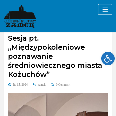
Skip
to
content
Galerie
imprezy
Sesja pt.
„Międzypokoleniowe
Ope
poznawanie
średniowiecznego miasta
Kożuchów”
lis 15, 2024
zamek
0 Comment