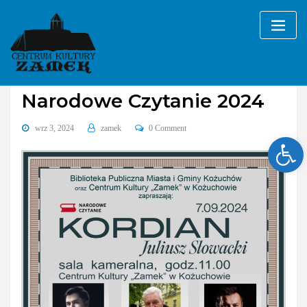
Skip
to
content
Bez kategorii
Narodowe Czytanie 2024
wrz 3, 2024
zamek
0 Comment
Ope