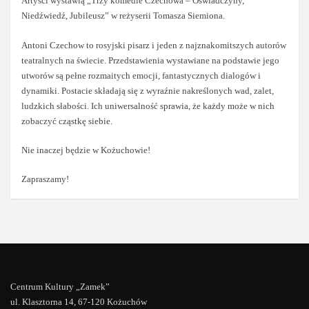
Artyści wystawią „Trzy komedie Czechowa – Oświadczyny,
Niedźwiedź, Jubileusz” w reżyserii Tomasza Siemiona.
Antoni Czechow to rosyjski pisarz i jeden z najznakomitszych autorów
teatralnych na świecie. Przedstawienia wystawiane na podstawie jego
utworów są pełne rozmaitych emocji, fantastycznych dialogów i
dynamiki. Postacie składają się z wyraźnie nakreślonych wad, zalet,
ludzkich słabości. Ich uniwersalność sprawia, że każdy może w nich
zobaczyć cząstkę siebie.
Nie inaczej będzie w Kożuchowie!
Zapraszamy!
Centrum Kultury „Zamek”
ul. Klasztorna 14, 67-120 Kożuchów