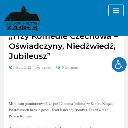
Skip
to
content
„Trzy Komedie Czechowa –
Oświadczyny, Niedźwiedź,
Jubileusz”
Ope
lut 23, 2022
zamek
0 Comment
Miło nam poinformować, że już 12 marca (sobota) w Zamku Książąt
Piastowskich będzie gościł Teatr Księżnej Doroty z Żagańskiego
Pałacu Kultury.