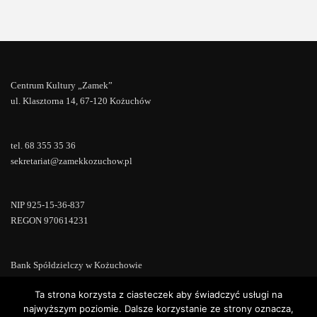
Centrum Kultury „Zamek”
ul. Klasztorna 14, 67-120 Kożuchów
tel. 68 355 35 36
sekretariat@zamekkozuchow.pl
NIP 925-15-36-837
REGON 970614231
Bank Spółdzielczy w Kożuchowie
18 9673 0007 0000 0000 0433 0007
Ta strona korzysta z ciasteczek aby świadczyć usługi na
najwyższym poziomie. Dalsze korzystanie ze strony oznacza,