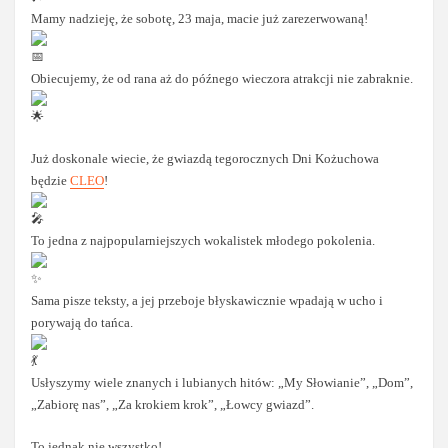
Mamy nadzieję, że sobotę, 23 maja, macie już zarezerwowaną!
Obiecujemy, że od rana aż do późnego wieczora atrakcji nie zabraknie.
Już doskonale wiecie, że gwiazdą tegorocznych Dni Kożuchowa
będzie
CLEO
!
To jedna z najpopularniejszych wokalistek młodego pokolenia.
Sama pisze teksty, a jej przeboje błyskawicznie wpadają w ucho i
porywają do tańca.
Usłyszymy wiele znanych i lubianych hitów: „My Słowianie”, „Dom”,
„Zabiorę nas”, „Za krokiem krok”, „Łowcy gwiazd”.
To jednak nie wszystko!