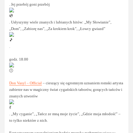
. Jej przebój goni przebój
. Usłyszymy wiele znanych i lubianych hitów: „My Słowianie”,
„Dom”, „Zabiorę nas”, „Za krokiem krok”, „Łowcy gwiazd”
.
godz. 18.00
Don Vasyl – Official
– cieszący się ogromnym uznaniem romski artysta
zabierze nas w magiczny świat cygańskich taborów, gorących tańców i
znanych utworów
. „My cyganie”, „Tańcz ze mną moje życie”, „Gdzie moja młodość” –
to tylko niektóre z nich.
Fantastycznym uzupełnieniem będzie muzyka rozbrzmiewająca w