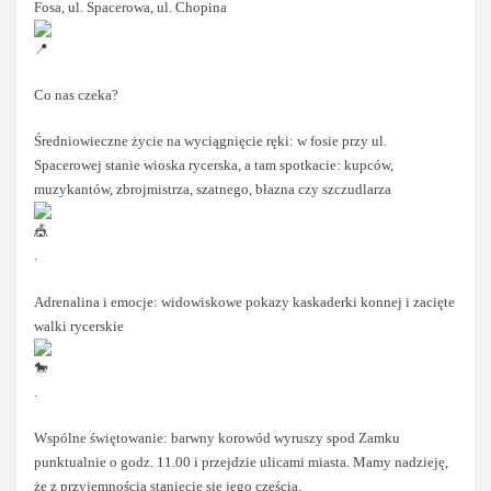
Fosa, ul. Spacerowa, ul. Chopina
Co nas czeka?
Średniowieczne życie na wyciągnięcie ręki: w fosie przy ul.
Spacerowej stanie wioska rycerska, a tam spotkacie: kupców,
muzykantów, zbrojmistrza, szatnego, błazna czy szczudlarza
.
Adrenalina i emocje: widowiskowe pokazy kaskaderki konnej i zacięte
walki rycerskie
.
Wspólne świętowanie: barwny korowód wyruszy spod Zamku
punktualnie o godz. 11.00 i przejdzie ulicami miasta. Mamy nadzieję,
że z przyjemnością staniecie się jego częścią.