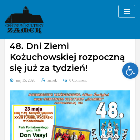
Skip
to
content
Bez kategorii
48. Dni Ziemi
Kożuchowskiej rozpoczną
Ope
się już za tydzień!
maj 15, 2026
zamek
0 Comment