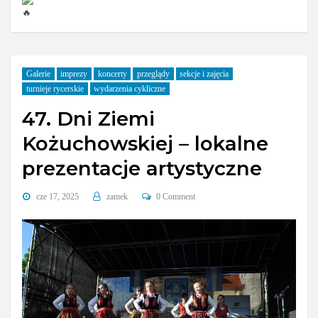
Galerie
imprezy
koncerty
przeglądy
sekcje i zajęcia
turnieje rycerskie
wydarzenia cykliczne
47. Dni Ziemi
Kożuchowskiej – lokalne
prezentacje artystyczne
cze 17, 2025
zamek
0 Comment