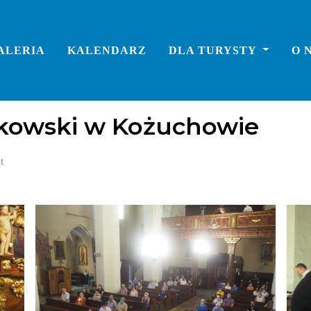
ALERIA
KALENDARZ
DLA TURYSTY
O 
y
koncerty
wydarzenia cykliczne
ykowski w Kożuchowie
t