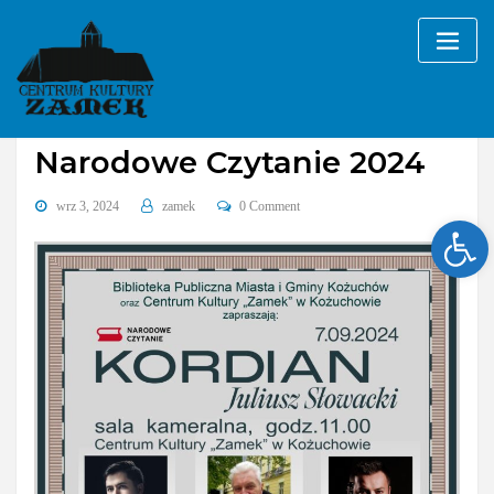
Skip
to
content
Bez kategorii
Narodowe Czytanie 2024
wrz 3, 2024
zamek
0 Comment
Ope