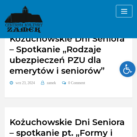
Skip
to
content
Kożuchowskie Dni Seniora
– Spotkanie „Rodzaje
ubezpieczeń PZU dla
Ope
emerytów i seniorów”
wrz 23, 2024
zamek
0 Comment
Kożuchowskie Dni Seniora
– spotkanie pt. „Formy i