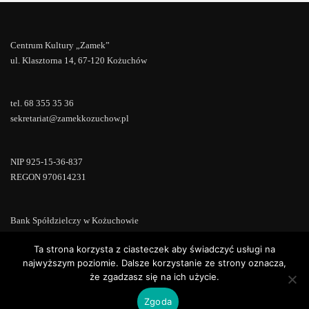
Centrum Kultury „Zamek”
ul. Klasztorna 14, 67-120 Kożuchów
tel. 68 355 35 36
sekretariat@zamekkozuchow.pl
NIP 925-15-36-837
REGON 970614231
Bank Spółdzielczy w Kożuchowie
18 9673 0007 0000 0000 0433 0007
Ta strona korzysta z ciasteczek aby świadczyć usługi na
najwyższym poziomie. Dalsze korzystanie ze strony oznacza,
że zgadzasz się na ich użycie.
Zgoda
Copyright © 2022 | Powered by
WordPress
|
ConsultStreet theme by
ThemeArile