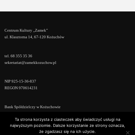
Centrum Kultury „Zamek”
ul. Klasztorna 14, 67-120 Kożuchów
tel. 68 355 35 36
sekretariat@zamekkozuchow.pl
NIP 925-15-36-837
REGON 970614231
Bank Spółdzielczy w Kożuchowie
18 9673 0007 0000 0000 0433 0007
Ta strona korzysta z ciasteczek aby świadczyć usługi na
najwyższym poziomie. Dalsze korzystanie ze strony oznacza,
że zgadzasz się na ich użycie.