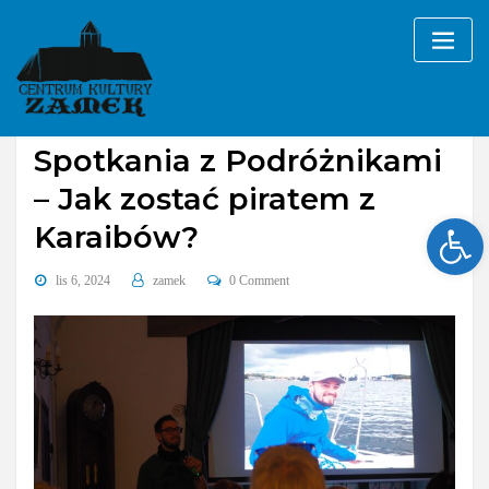
Skip
to
content
Galerie
wydarzenia cykliczne
Spotkania z Podróżnikami
– Jak zostać piratem z
Ope
Karaibów?
lis 6, 2024
zamek
0 Comment