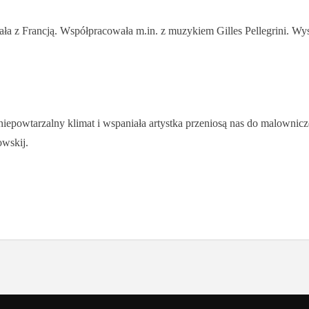
zała z Francją. Współpracowała m.in. z muzykiem Gilles Pellegrini. 
, niepowtarzalny klimat i wspaniała artystka przeniosą nas do malowni
owskij.