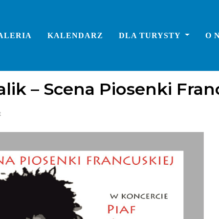
ALERIA
KALENDARZ
DLA TURYSTY
O 
lik – Scena Piosenki Fran
t