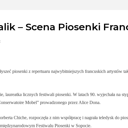
lik – Scena Piosenki Fran
t
zeć piosenki z repertuaru najwybitniejszych francuskich artystów takic
laureatka licznych festiwali piosenki. W latach 90. wyjechała na sty
Conserwatoire Mobel” prowadzonego przez Alice Dona.
erta Chiche, rozpoczęła z nim współpracę i nagrała teledysk do piose
międzynarodowym Festiwalu Piosenki w Sopocie.