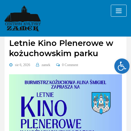
Skip
to
content
Bez kategorii
Letnie Kino Plenerowe w
kożuchowskim parku
Ope
sie 6, 2026
zamek
0 Comment