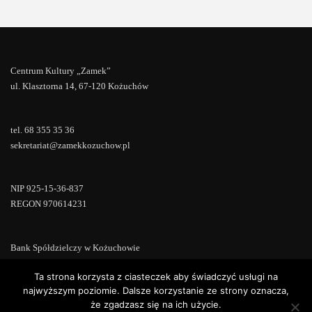
Centrum Kultury „Zamek”
ul. Klasztorna 14, 67-120 Kożuchów
tel. 68 355 35 36
sekretariat@zamekkozuchow.pl
NIP 925-15-36-837
REGON 970614231
Bank Spółdzielczy w Kożuchowie
18 9673 0007 0000 0000 0433 0007
Ta strona korzysta z ciasteczek aby świadczyć usługi na
najwyższym poziomie. Dalsze korzystanie ze strony oznacza,
że zgadzasz się na ich użycie.