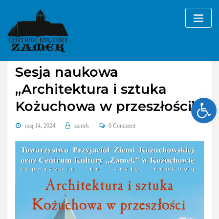
Skip
to
content
Bez kategorii
Sesja naukowa
„Architektura i sztuka
Ope
Kożuchowa w przeszłości”
maj 14, 2024
zamek
0 Comment