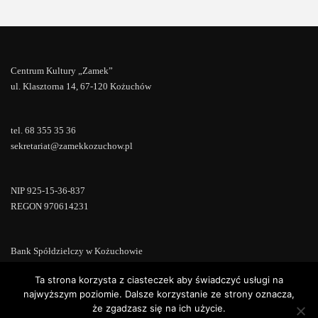
Centrum Kultury „Zamek”
ul. Klasztorna 14, 67-120 Kożuchów
tel. 68 355 35 36
sekretariat@zamekkozuchow.pl
NIP 925-15-36-837
REGON 970614231
Bank Spółdzielczy w Kożuchowie
18 9673 0007 0000 0000 0433 0007
Ta strona korzysta z ciasteczek aby świadczyć usługi na
najwyższym poziomie. Dalsze korzystanie ze strony oznacza,
że zgadzasz się na ich użycie.