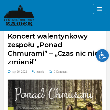
Skip
to
content
Bez kategorii
Koncert walentynkowy
zespołu „Ponad
Ope
Chmurami” – „Czas nic nie
zmienił”
sty 26, 2022
zamek
0 Comment