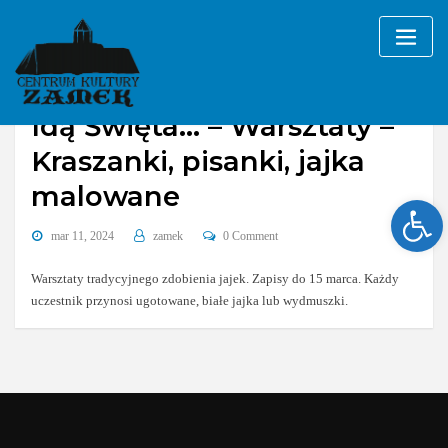
Skip
to
content
Idą Święta… – Warsztaty –
Kraszanki, pisanki, jajka
malowane
Ope
mar 11, 2024
zamek
0 Comment
Warsztaty tradycyjnego zdobienia jajek. Zapisy do 15 marca. Każdy
uczestnik przynosi ugotowane, białe jajka lub wydmuszki.