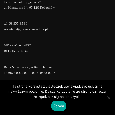
Centrum Kultury „Zamek”
ul. Klasztorna 14, 67-120 Kożuchów
tel. 68 355 35 36
sekretariat@zamekkozuchow.pl
NIP 925-15-36-837
REGON 970614231
Bank Spółdzielczy w Kożuchowie
18 9673 0007 0000 0000 0433 0007
Ta strona korzysta z ciasteczek aby świadczyć usługi na
najwyższym poziomie. Dalsze korzystanie ze strony oznacza,
że zgadzasz się na ich użycie.
Copyright © 2022 | Powered by
WordPress
|
ConsultStreet theme by
ThemeArile
Zgoda