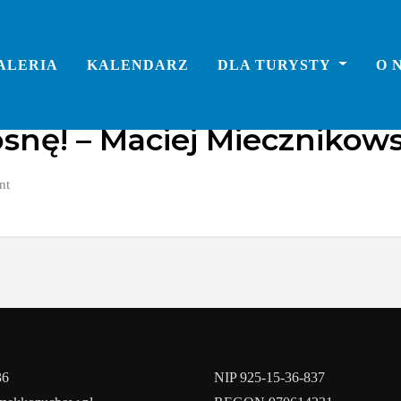
ALERIA
KALENDARZ
DLA TURYSTY
O 
snę! – Maciej Miecznikow
nt
36
NIP 925-15-36-837