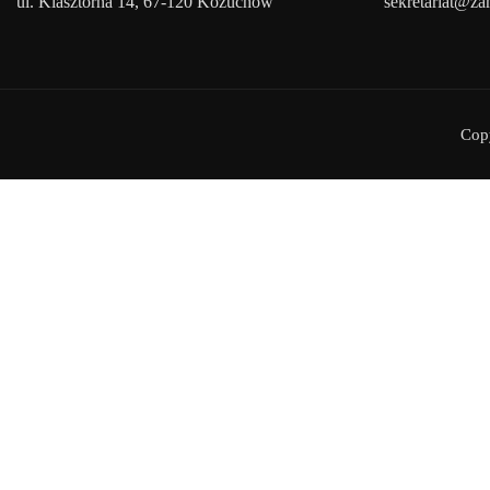
ul. Klasztorna 14, 67-120 Kożuchów
sekretariat@z
Cop