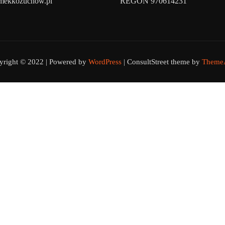
amekkozuchow.pl
REGON 970614231
yright © 2022 | Powered by
WordPress
|
ConsultStreet theme by
ThemeA