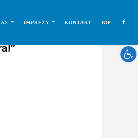
NAS
IMPREZY
KONTAKT
BIP
a!”
Ope