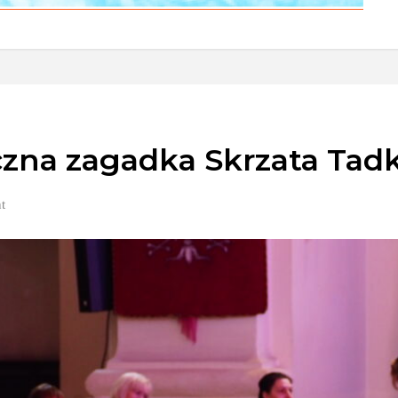
czna zagadka Skrzata Tad
t