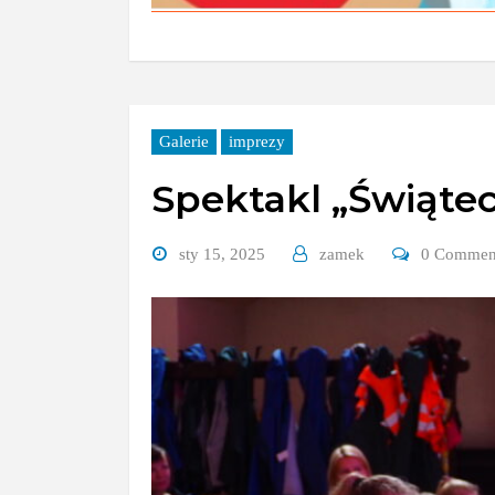
Galerie
imprezy
Spektakl „Świąte
sty 15, 2025
zamek
0 Commen