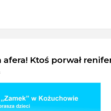
afera! Ktoś porwał renifer
t