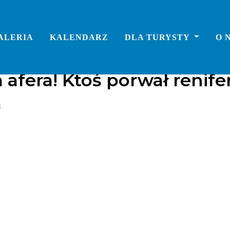
ALERIA
KALENDARZ
DLA TURYSTY
O 
afera! Ktoś porwał renifer
t