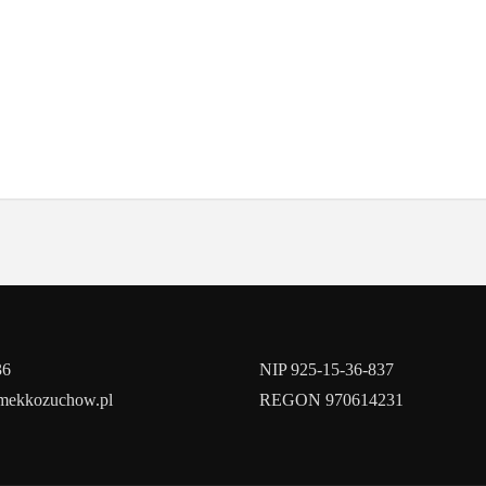
36
NIP 925-15-36-837
amekkozuchow.pl
REGON 970614231