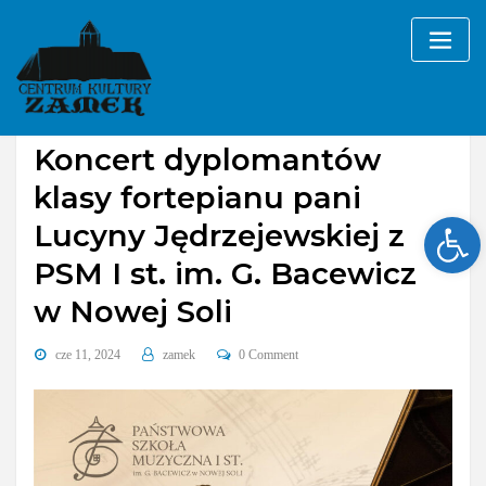
Skip
to
content
Bez kategorii
Koncert dyplomantów
klasy fortepianu pani
Ope
Lucyny Jędrzejewskiej z
PSM I st. im. G. Bacewicz
w Nowej Soli
cze 11, 2024
zamek
0 Comment