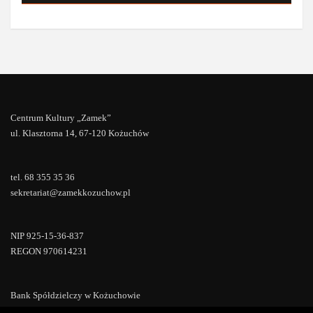
Centrum Kultury „Zamek”
ul. Klasztorna 14, 67-120 Kożuchów
tel. 68 355 35 36
sekretariat@zamekkozuchow.pl
NIP 925-15-36-837
REGON 970614231
Bank Spółdzielczy w Kożuchowie
18 9673 0007 0000 0000 0433 0007