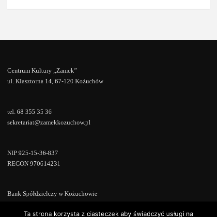
Centrum Kultury „Zamek”
ul. Klasztorna 14, 67-120 Kożuchów
tel. 68 355 35 36
sekretariat@zamekkozuchow.pl
NIP 925-15-36-837
REGON 970614231
Bank Spółdzielczy w Kożuchowie
18 9673 0007 0000 0000 0433 0007
Ta strona korzysta z ciasteczek aby świadczyć usługi na