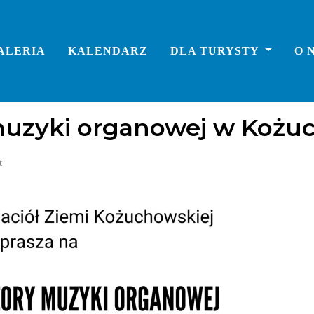
ALERIA
KALENDARZ
DLA TURYSTY
O 
muzyki organowej w Kożuc
t