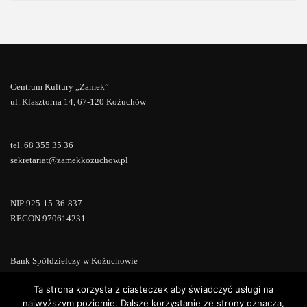
Centrum Kultury „Zamek”
ul. Klasztorna 14, 67-120 Kożuchów
tel. 68 355 35 36
sekretariat@zamekkozuchow.pl
NIP 925-15-36-837
REGON 970614231
Bank Spółdzielczy w Kożuchowie
18 9673 0007 0000 0000 0433 0007
Ta strona korzysta z ciasteczek aby świadczyć usługi na
najwyższym poziomie. Dalsze korzystanie ze strony oznacza,