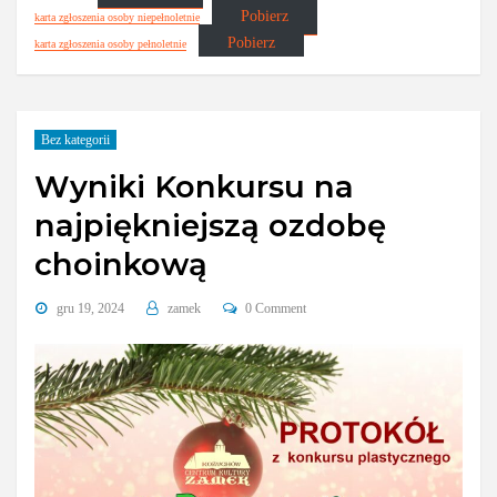
Pobierz
karta zgłoszenia osoby niepełnoletnie
Pobierz
karta zgłoszenia osoby pełnoletnie
Bez kategorii
Wyniki Konkursu na
najpiękniejszą ozdobę
choinkową
gru 19, 2024
zamek
0 Comment