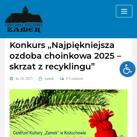
Skip
to
content
Bez kategorii
Konkurs „Najpiękniejsza
ozdoba choinkowa 2025 –
Ope
skrzat z recyklingu”
lis 24, 2025
zamek
0 Comment