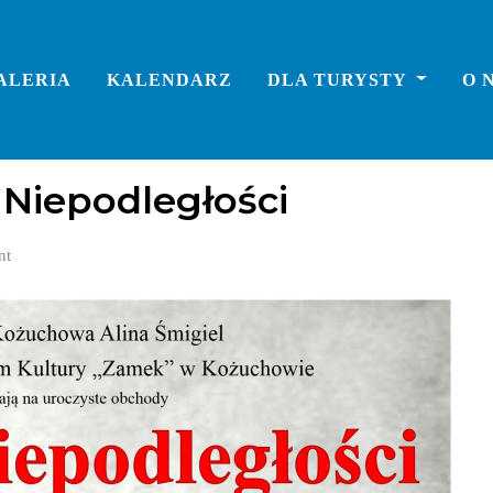
ALERIA
KALENDARZ
DLA TURYSTY
O 
Niepodległości
nt