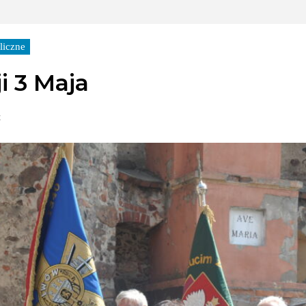
liczne
i 3 Maja
t