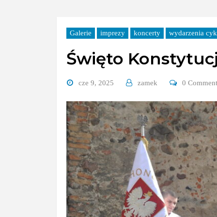
Galerie
imprezy
koncerty
wydarzenia cyk
Święto Konstytucj
cze 9, 2025
zamek
0 Commen