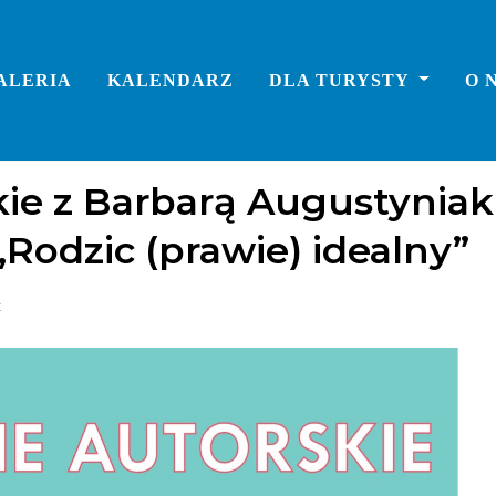
ALERIA
KALENDARZ
DLA TURYSTY
O 
kie z Barbarą Augustyniak
„Rodzic (prawie) idealny”
t