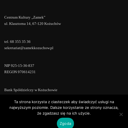
Centrum Kultury „Zamek”
ul. Klasztorna 14, 67-120 Kożuchów
tel. 68 355 35 36
sekretariat@zamekkozuchow.pl
NIP 925-15-36-837
REGON 970614231
Bank Spółdzielczy w Kożuchowie
18 9673 0007 0000 0000 0433 0007
Ta strona korzysta z ciasteczek aby świadczyć usługi na
najwyższym poziomie. Dalsze korzystanie ze strony oznacza,
że zgadzasz się na ich użycie.
Zgoda
Copyright © 2022 | Powered by
WordPress
|
ConsultStreet theme by
ThemeArile