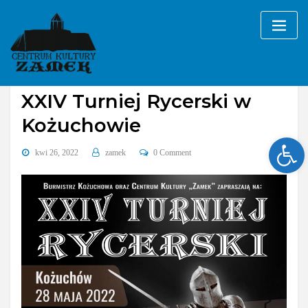
Skip
to
content
Bez kategorii
XXIV Turniej Rycerski w
Kożuchowie
Ope
kwi 26, 2022
zamek
0 Comment