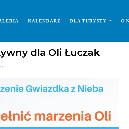
ALERIA
KALENDARZ
DLA TURYSTY
O 
ywny dla Oli Łuczak
nt