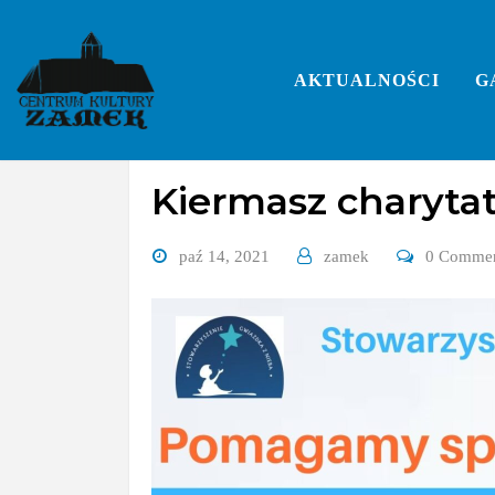
Skip
to
content
AKTUALNOŚCI
G
Bez kategorii
Kiermasz charytat
paź 14, 2021
zamek
0 Comme