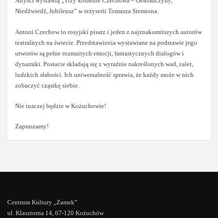
Artyści wystawią „Trzy komedie Czechowa – Oświadczyny,
Niedźwiedź, Jubileusz” w reżyserii Tomasza Siemiona.
Antoni Czechow to rosyjski pisarz i jeden z najznakomitszych autorów
teatralnych na świecie. Przedstawienia wystawiane na podstawie jego
utworów są pełne rozmaitych emocji, fantastycznych dialogów i
dynamiki. Postacie składają się z wyraźnie nakreślonych wad, zalet,
ludzkich słabości. Ich uniwersalność sprawia, że każdy może w nich
zobaczyć cząstkę siebie.
Nie inaczej będzie w Kożuchowie!
Zapraszamy!
Centrum Kultury „Zamek”
ul. Klasztorna 14, 67-120 Kożuchów