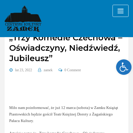
Skip
to
content
„Trzy Komedie Czechowa –
Oświadczyny, Niedźwiedź,
Jubileusz”
Ope
lut 23, 2022
zamek
0 Comment
Miło nam poinformować, że już 12 marca (sobota) w Zamku Książąt
Piastowskich będzie gościł Teatr Księżnej Doroty z Żagańskiego
Pałacu Kultury.