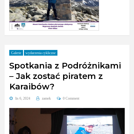
Galerie
wydarzenia cykliczne
Spotkania z Podróżnikami
– Jak zostać piratem z
Karaibów?
lis 6, 2024
zamek
0 Comment