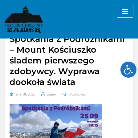
Skip
to
content
Spotkania z Podróżnikami
– Mount Kościuszko
śladem pierwszego
Ope
zdobywcy. Wyprawa
dookoła świata
wrz 10, 2025
zamek
0 Comment