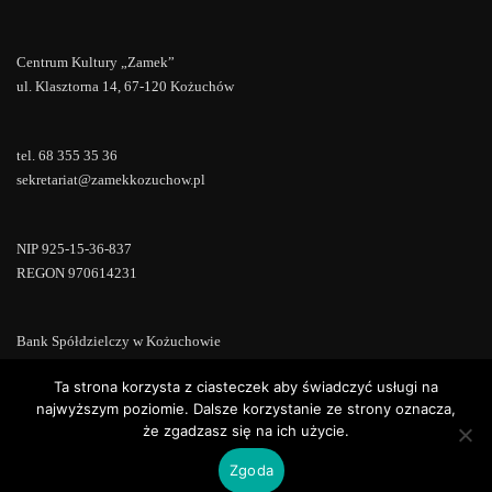
Centrum Kultury „Zamek”
ul. Klasztorna 14, 67-120 Kożuchów
tel. 68 355 35 36
sekretariat@zamekkozuchow.pl
NIP 925-15-36-837
REGON 970614231
Bank Spółdzielczy w Kożuchowie
18 9673 0007 0000 0000 0433 0007
Ta strona korzysta z ciasteczek aby świadczyć usługi na
najwyższym poziomie. Dalsze korzystanie ze strony oznacza,
że zgadzasz się na ich użycie.
Zgoda
Copyright © 2022 | Powered by
WordPress
|
ConsultStreet theme by
ThemeArile