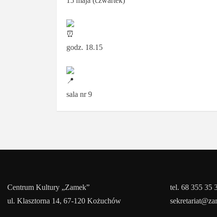
15 maja (czwartek)
godz. 18.15
sala nr 9
Centrum Kultury „Zamek”
tel. 68 355 35 
ul. Klasztorna 14, 67-120 Kożuchów
sekretariat@z