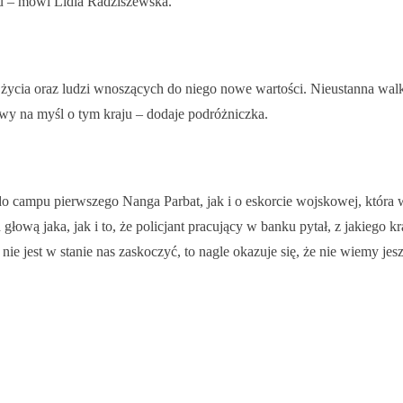
u – mówi Lidia Radziszewska.
 życia oraz ludzi wnoszących do niego nowe wartości. Nieustanna walka
owy na myśl o tym kraju – dodaje podróżniczka.
 campu pierwszego Nanga Parbat, jak i o eskorcie wojskowej, która 
 głową jaka, jak i to, że policjant pracujący w banku pytał, z jakiego 
nie jest w stanie nas zaskoczyć, to nagle okazuje się, że nie wiemy jes