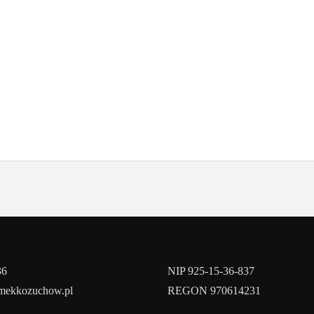
36
NIP 925-15-36-837
amekkozuchow.pl
REGON 970614231