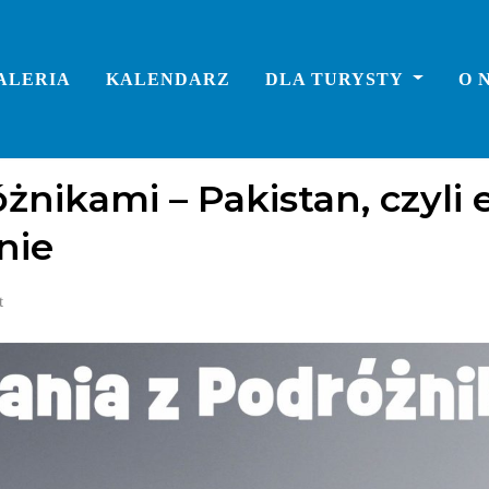
ALERIA
KALENDARZ
DLA TURYSTY
O 
nikami – Pakistan, czyli e
nie
t