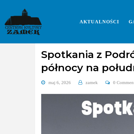
Skip
to
content
AKTUALNOŚCI
G
Bez kategorii
Spotkania z Podróż
północy na połud
maj 6, 2026
zamek
0 Commen