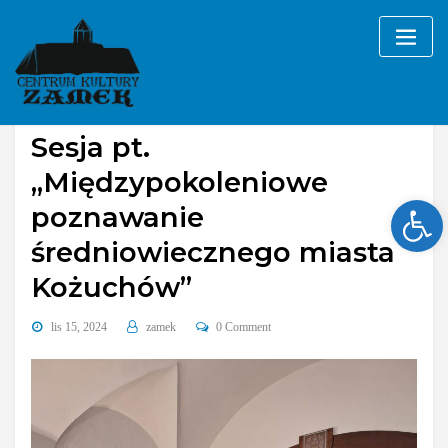
Skip
to
content
Galerie
imprezy
Sesja pt.
„Międzypokoleniowe
Ope
poznawanie
średniowiecznego miasta
Kożuchów”
lis 15, 2024
zamek
0 Comment