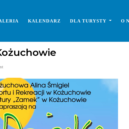
ALERIA
KALENDARZ
DLA TURYSTY
O 
 Kożuchowie
nt