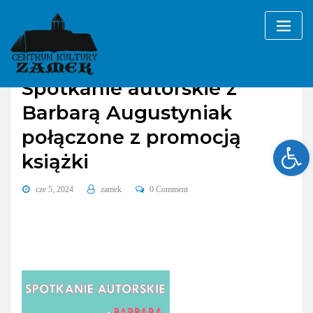
Skip
to
content
Spotkanie autorskie z
Barbarą Augustyniak
połączone z promocją
Ope
książki
cze 5, 2024
zamek
0 Comment