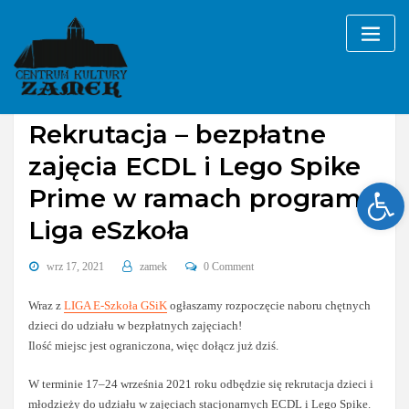
Skip
to
content
Bez kategorii
Rekrutacja – bezpłatne
zajęcia ECDL i Lego Spike
Ope
Prime w ramach programu
Liga eSzkoła
wrz 17, 2021
zamek
0 Comment
Wraz z
LIGA E-Szkoła GSiK
ogłaszamy rozpoczęcie naboru chętnych
dzieci do udziału w bezpłatnych zajęciach!
Ilość miejsc jest ograniczona, więc dołącz już dziś.
W terminie 17–24 września 2021 roku odbędzie się rekrutacja dzieci i
młodzieży do udziału w zajęciach stacjonarnych ECDL i Lego Spike.