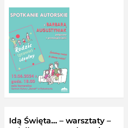
Idą Święta… – warsztaty –