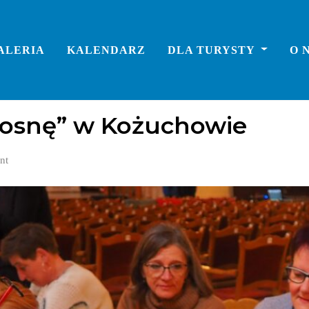
ALERIA
KALENDARZ
DLA TURYSTY
O 
iosnę” w Kożuchowie
nt