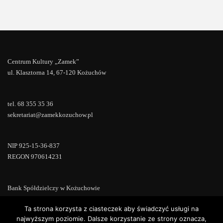
Centrum Kultury „Zamek”
ul. Klasztorna 14, 67-120 Kożuchów
tel. 68 355 35 36
sekretariat@zamekkozuchow.pl
NIP 925-15-36-837
REGON 970614231
Bank Spółdzielczy w Kożuchowie
18 9673 0007 0000 0000 0433 0007
Ta strona korzysta z ciasteczek aby świadczyć usługi na
najwyższym poziomie. Dalsze korzystanie ze strony oznacza,