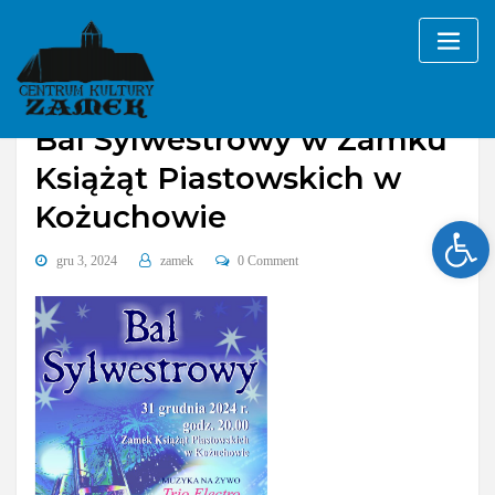
Skip
to
content
Bal Sylwestrowy w Zamku
Książąt Piastowskich w
Kożuchowie
Ope
gru 3, 2024
zamek
0 Comment