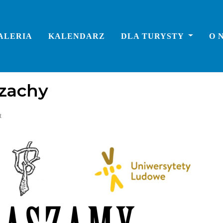
ALERIA
KALENDARZ
DLA TURYSTY
O 
szachy
t