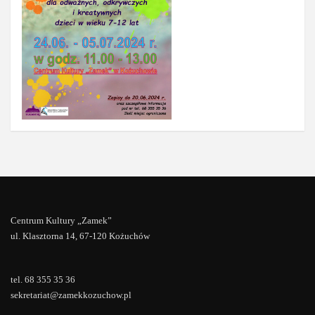
Centrum Kultury „Zamek”
ul. Klasztorna 14, 67-120 Kożuchów
tel. 68 355 35 36
sekretariat@zamekkozuchow.pl