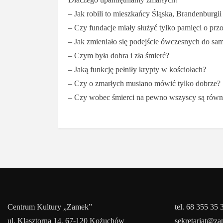
–
Jak robili to mieszkańcy Śląska, Brandenburgi
–
Czy fundacje miały służyć tylko pamięci o przo
–
Jak zmieniało się podejście ówczesnych do sam
–
Czym była dobra i zła śmierć?
–
Jaką funkcję pełniły krypty w kościołach?
–
Czy o zmarłych musiano mówić tylko dobrze?
–
Czy wobec śmierci na pewno wszyscy są równ
Centrum Kultury „Zamek”
tel. 68 355 35 
ul. Klasztorna 14, 67-120 Kożuchów
sekretariat@z