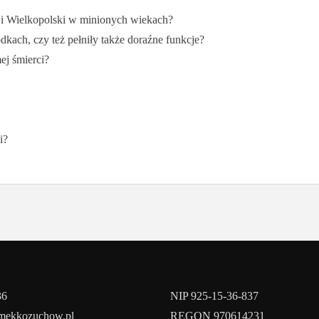
i i Wielkopolski w minionych wiekach?
dkach, czy też pełniły także doraźne funkcje?
ej śmierci?
i?
36
NIP 925-15-36-837
amekkozuchow.pl
REGON 970614231