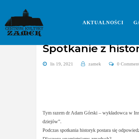
Skip
to
content
AKTUALNOŚCI
G
Spotkanie z histor
lis 19, 2021
zamek
0 Commen
Tym razem dr Adam Górski – wykładowca w Instyt
dziejów”.
Podczas spotkania historyk postara się odpowiedz
Dlaczego upamiętniamy zmarłych?