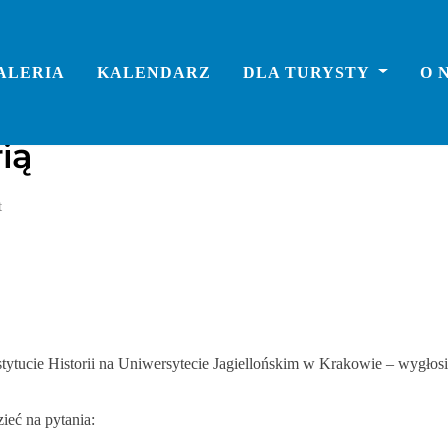
ALERIA
KALENDARZ
DLA TURYSTY
O 
ią
t
ucie Historii na Uniwersytecie Jagiellońskim w Krakowie – wygłosi 
ieć na pytania: