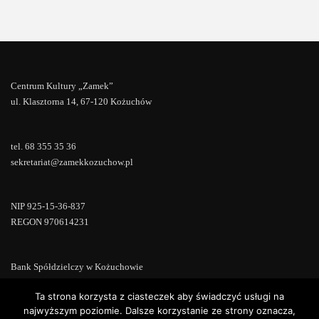
Centrum Kultury „Zamek”
ul. Klasztorna 14, 67-120 Kożuchów
tel. 68 355 35 36
sekretariat@zamekkozuchow.pl
NIP 925-15-36-837
REGON 970614231
Bank Spółdzielczy w Kożuchowie
18 9673 0007 0000 0000 0433 0007
Ta strona korzysta z ciasteczek aby świadczyć usługi na
najwyższym poziomie. Dalsze korzystanie ze strony oznacza,