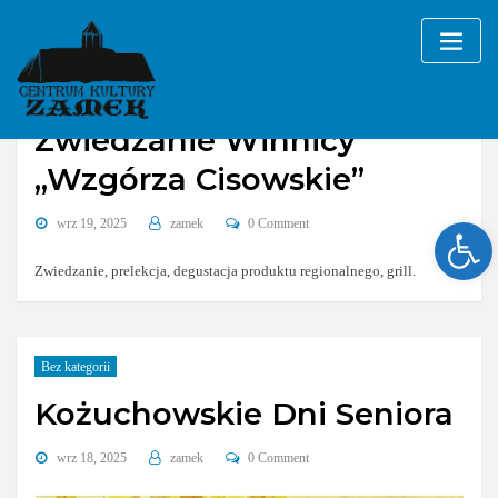
Skip
to
content
Zwiedzanie Winnicy
„Wzgórza Cisowskie”
Ope
wrz 19, 2025
zamek
0 Comment
Zwiedzanie, prelekcja, degustacja produktu regionalnego, grill.
Bez kategorii
Kożuchowskie Dni Seniora
wrz 18, 2025
zamek
0 Comment